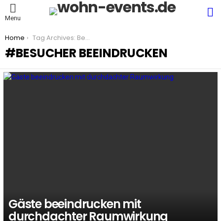
S
Menu
You are here:
Home
Tag Archives: Besucher beeindrucken
BESUCHER BEEINDRUCKEN
LATEST
STORIES
Gäste beeindrucken mit
durchdachter Raumwirkung