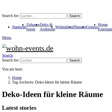
Search for:
Search
Zuhause
Deko &
Home
Startseite
Wohnideen
Planung
Genuss
feiern
Ambiente
Entertai
Menu
Search
Search for:
Search
You are here:
Home
Tag Archives: Deko-Ideen für kleine Räume
Deko-Ideen für kleine Räume
Latest stories