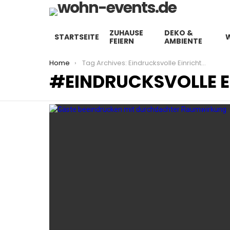
ZUHAUSE
DEKO &
STARTSEITE
FEIERN
AMBIENTE
You are here:
Home
Tag Archives: Eindrucksvolle Einrichtung
EINDRUCKSVOLLE 
LATEST
STORIES