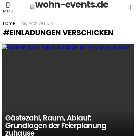
S
Menu
You are here:
Home
Tag Archives: Einladungen verschicken
EINLADUNGEN VERSCHICKEN
LATEST
STORIES
Gästezahl, Raum, Ablauf:
Grundlagen der Feierplanung
zuhause