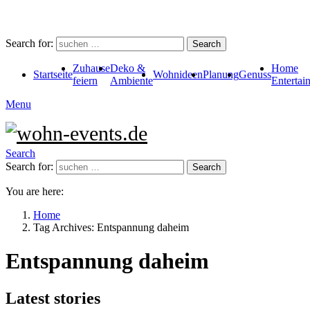
Search for:
Search
Zuhause
Deko &
Home
Startseite
Wohnideen
Planung
Genuss
feiern
Ambiente
Entertai
Menu
Search
Search for:
Search
You are here:
Home
Tag Archives: Entspannung daheim
Entspannung daheim
Latest stories