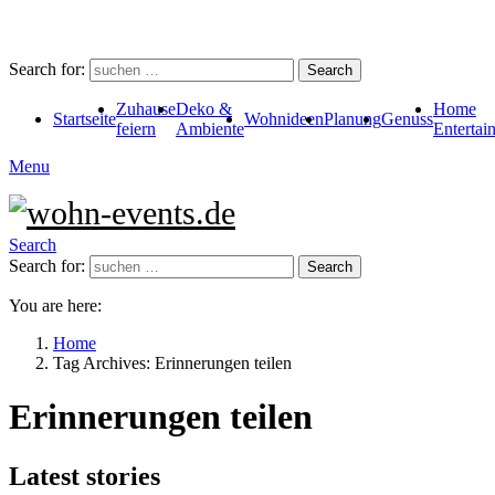
Search for:
Search
Zuhause
Deko &
Home
Startseite
Wohnideen
Planung
Genuss
feiern
Ambiente
Entertai
Menu
Search
Search for:
Search
You are here:
Home
Tag Archives: Erinnerungen teilen
Erinnerungen teilen
Latest stories