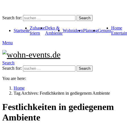
Search for:
Search
Zuhause
Deko &
Home
Startseite
Wohnideen
Planung
Genuss
feiern
Ambiente
Entertai
Menu
Search
Search for:
Search
You are here:
Home
Tag Archives: Festlichkeiten in gediegenem Ambiente
Festlichkeiten in gediegenem
Ambiente