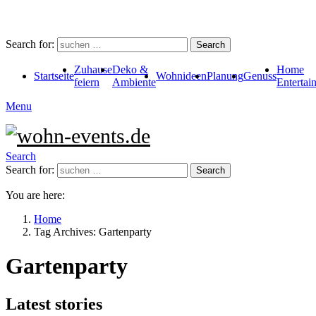
Search for:
Search
Zuhause
Deko &
Home
Startseite
Wohnideen
Planung
Genuss
feiern
Ambiente
Entertai
Menu
Search
Search for:
Search
You are here:
Home
Tag Archives: Gartenparty
Gartenparty
Latest stories