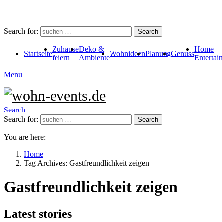
Search for:
Search
Zuhause
Deko &
Home
Startseite
Wohnideen
Planung
Genuss
feiern
Ambiente
Entertai
Menu
Search
Search for:
Search
You are here:
Home
Tag Archives: Gastfreundlichkeit zeigen
Gastfreundlichkeit zeigen
Latest stories