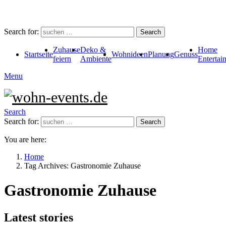
Search for:
Search
Zuhause
Deko &
Home
Startseite
Wohnideen
Planung
Genuss
feiern
Ambiente
Entertai
Menu
Search
Search for:
Search
You are here:
Home
Tag Archives: Gastronomie Zuhause
Gastronomie Zuhause
Latest stories