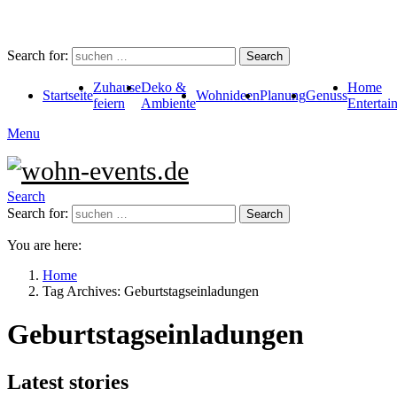
Search for:
Search
Zuhause
Deko &
Home
Startseite
Wohnideen
Planung
Genuss
feiern
Ambiente
Entertai
Menu
Search
Search for:
Search
You are here:
Home
Tag Archives: Geburtstagseinladungen
Geburtstagseinladungen
Latest stories