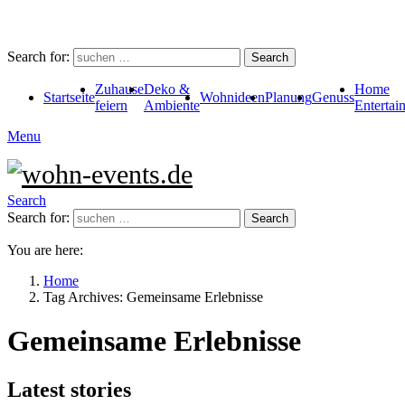
Search for:
Search
Zuhause
Deko &
Home
Startseite
Wohnideen
Planung
Genuss
feiern
Ambiente
Entertai
Menu
Search
Search for:
Search
You are here:
Home
Tag Archives: Gemeinsame Erlebnisse
Gemeinsame Erlebnisse
Latest stories