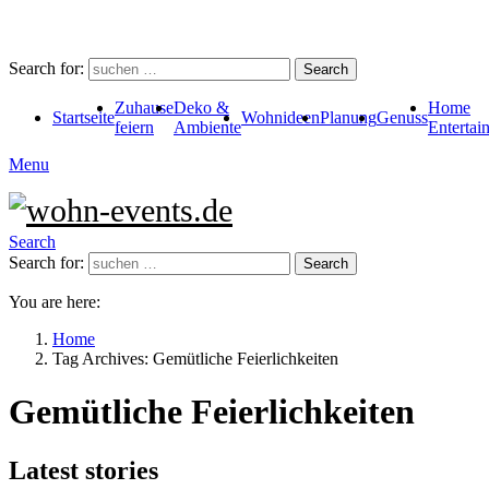
Search for:
Search
Zuhause
Deko &
Home
Startseite
Wohnideen
Planung
Genuss
feiern
Ambiente
Entertai
Menu
Search
Search for:
Search
You are here:
Home
Tag Archives: Gemütliche Feierlichkeiten
Gemütliche Feierlichkeiten
Latest stories