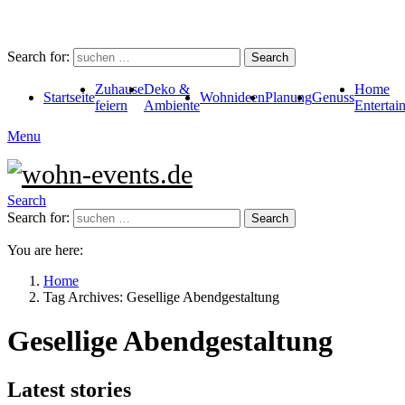
Search for:
Search
Zuhause
Deko &
Home
Startseite
Wohnideen
Planung
Genuss
feiern
Ambiente
Entertai
Menu
Search
Search for:
Search
You are here:
Home
Tag Archives: Gesellige Abendgestaltung
Gesellige Abendgestaltung
Latest stories