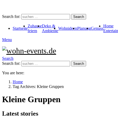
Search for:
Search
Zuhause
Deko &
Home
Startseite
Wohnideen
Planung
Genuss
feiern
Ambiente
Entertai
Menu
Search
Search for:
Search
You are here:
Home
Tag Archives: Kleine Gruppen
Kleine Gruppen
Latest stories