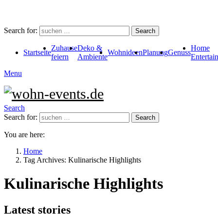
Search for:
Search
Zuhause
Deko &
Home
Startseite
Wohnideen
Planung
Genuss
feiern
Ambiente
Entertai
Menu
Search
Search for:
Search
You are here:
Home
Tag Archives: Kulinarische Highlights
Kulinarische Highlights
Latest stories