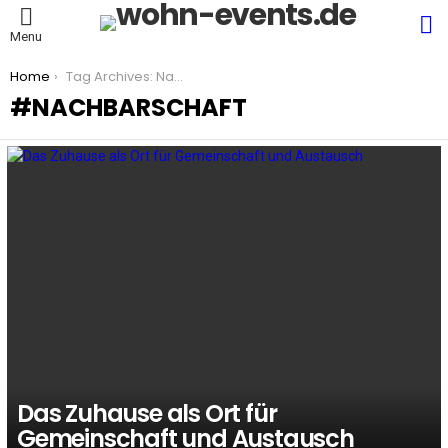
S
Menu
You are here:
Home
Tag Archives: Nachbarschaft
NACHBARSCHAFT
LATEST
STORIES
Das Zuhause als Ort für
Gemeinschaft und Austausch