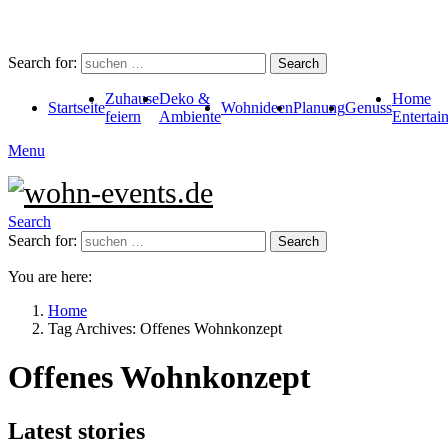
Search for:
Search
Zuhause
Deko &
Home
Startseite
Wohnideen
Planung
Genuss
feiern
Ambiente
Entertai
Menu
Search
Search for:
Search
You are here:
Home
Tag Archives: Offenes Wohnkonzept
Offenes Wohnkonzept
Latest stories