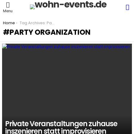
S
Menu
You are here:
Home
Tag Archives: Party Organization
PARTY ORGANIZATION
LATEST
STORIES
Private Veranstaltungen zuhause
inszenieren statt improvisieren