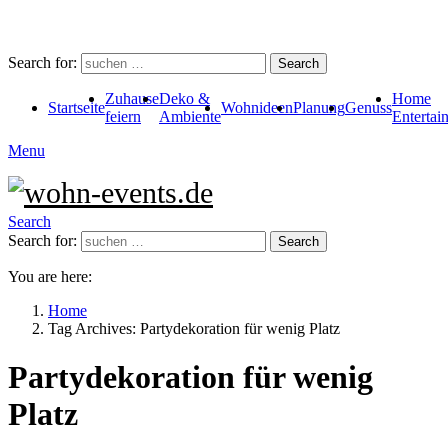
Search for:
Search
Zuhause
Deko &
Home
Startseite
Wohnideen
Planung
Genuss
feiern
Ambiente
Entertai
Menu
Search
Search for:
Search
You are here:
Home
Tag Archives: Partydekoration für wenig Platz
Partydekoration für wenig
Platz