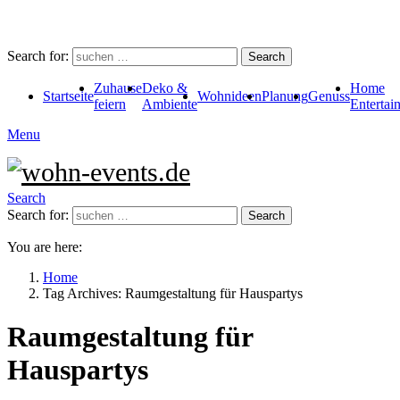
Search for:
Search
Zuhause
Deko &
Home
Startseite
Wohnideen
Planung
Genuss
feiern
Ambiente
Entertai
Menu
Search
Search for:
Search
You are here:
Home
Tag Archives: Raumgestaltung für Hauspartys
Raumgestaltung für
Hauspartys