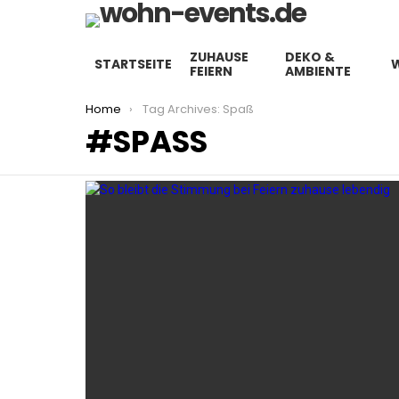
ZUHAUSE
DEKO &
STARTSEITE
FEIERN
AMBIENTE
You are here:
Home
Tag Archives: Spaß
SPASS
LATEST
STORIES