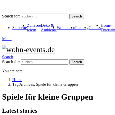
Search for:
Search
Zuhause
Deko &
Home
Startseite
Wohnideen
Planung
Genuss
feiern
Ambiente
Entertai
Menu
Search
Search for:
Search
You are here:
Home
Tag Archives: Spiele für kleine Gruppen
Spiele für kleine Gruppen
Latest stories