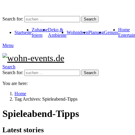
Search for:
Search
Zuhause
Deko &
Home
Startseite
Wohnideen
Planung
Genuss
feiern
Ambiente
Entertai
Menu
Search
Search for:
Search
You are here:
Home
Tag Archives: Spieleabend-Tipps
Spieleabend-Tipps
Latest stories