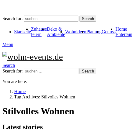
Search for:
Search
Zuhause
Deko &
Home
Startseite
Wohnideen
Planung
Genuss
feiern
Ambiente
Entertai
Menu
Search
Search for:
Search
You are here:
Home
Tag Archives: Stilvolles Wohnen
Stilvolles Wohnen
Latest stories