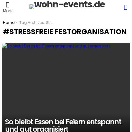
S
Menu
You are here:
Home
Tag Archives: Stressfreie Festorganisation
STRESSFREIE FESTORGANISATION
LATEST
STORIES
So bleibt Essen bei Feiern entspannt
und gut organisiert