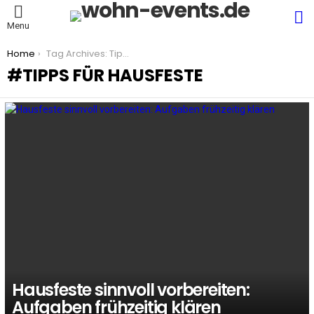
S
Menu
You are here:
Home
Tag Archives: Tipps für Hausfeste
TIPPS FÜR HAUSFESTE
LATEST
STORIES
Hausfeste sinnvoll vorbereiten:
Aufgaben frühzeitig klären