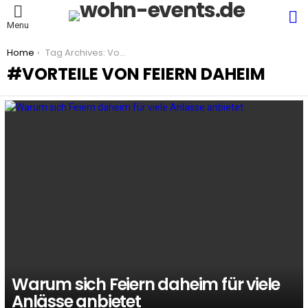
S
Menu
You are here:
Home
Tag Archives: Vorteile von Feiern daheim
VORTEILE VON FEIERN DAHEIM
LATEST
STORIES
Warum sich Feiern daheim für viele
Anlässe anbietet