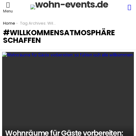
S
Menu
You are here:
Home
Tag Archives: Willkommensatmosphäre schaffen
WILLKOMMENSATMOSPHÄRE
SCHAFFEN
LATEST
STORIES
Wohnräume für Gäste vorbereiten: