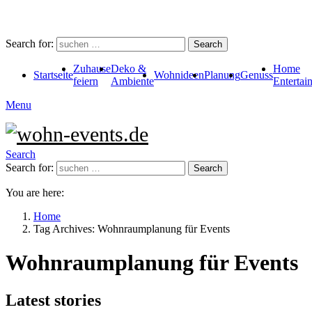
Search for:
Search
Zuhause
Deko &
Home
Startseite
Wohnideen
Planung
Genuss
feiern
Ambiente
Entertai
Menu
Search
Search for:
Search
You are here:
Home
Tag Archives: Wohnraumplanung für Events
Wohnraumplanung für Events
Latest stories