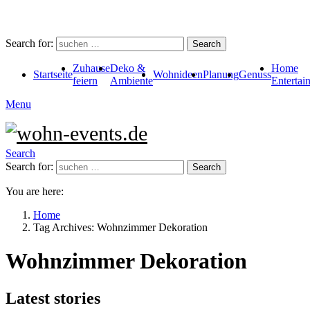
Search for:
Search
Zuhause
Deko &
Home
Startseite
Wohnideen
Planung
Genuss
feiern
Ambiente
Entertai
Menu
Search
Search for:
Search
You are here:
Home
Tag Archives: Wohnzimmer Dekoration
Wohnzimmer Dekoration
Latest stories