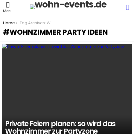
S
Menu
You are here:
Home
Tag Archives: Wohnzimmer Party Ideen
WOHNZIMMER PARTY IDEEN
LATEST
STORIES
Private Feiern planen: so wird das
Wohnzimmer zur Partyzone