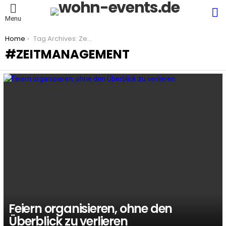
S
Menu
You are here:
Home
Tag Archives: Zeitmanagement
ZEITMANAGEMENT
LATEST
STORIES
Feiern organisieren, ohne den
Überblick zu verlieren