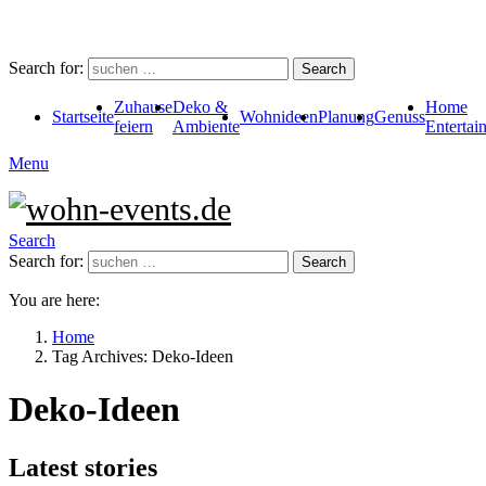
Search for:
Search
Zuhause
Deko &
Home
Startseite
Wohnideen
Planung
Genuss
feiern
Ambiente
Entertai
Menu
Search
Search for:
Search
You are here:
Home
Tag Archives: Deko-Ideen
Deko-Ideen
Latest stories