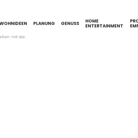
HOME
PR
WOHNIDEEN
PLANUNG
GENUSS
ENTERTAINMENT
EM
eisterst du die ganze Familie