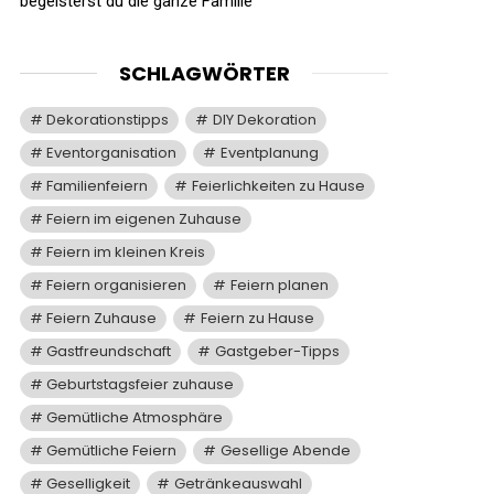
begeisterst du die ganze Familie
SCHLAGWÖRTER
Dekorationstipps
DIY Dekoration
Eventorganisation
Eventplanung
Familienfeiern
Feierlichkeiten zu Hause
Feiern im eigenen Zuhause
Feiern im kleinen Kreis
Feiern organisieren
Feiern planen
Feiern Zuhause
Feiern zu Hause
Gastfreundschaft
Gastgeber-Tipps
Geburtstagsfeier zuhause
Gemütliche Atmosphäre
Gemütliche Feiern
Gesellige Abende
Geselligkeit
Getränkeauswahl