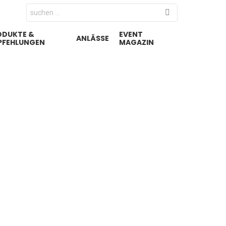
Search
for:
ODUKTE &
EVENT
ANLÄSSE
PFEHLUNGEN
MAGAZIN