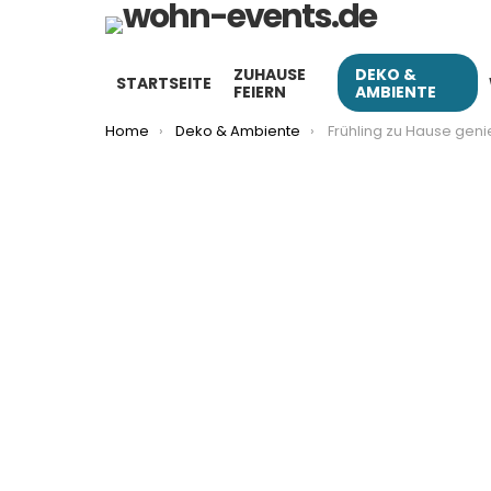
ZUHAUSE
DEKO &
STARTSEITE
FEIERN
AMBIENTE
You are here:
Home
Deko & Ambiente
Frühling zu Hause genießen: mit diesen 15 Ideen beg