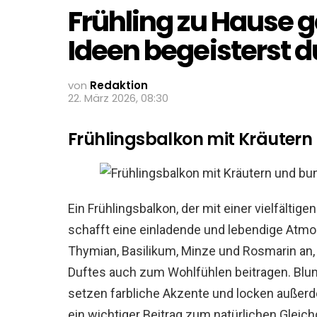
Frühling zu Hause g
Ideen begeisterst d
von
Redaktion
22. März 2026, 08:30
Frühlingsbalkon mit Kräuter
Ein Frühlingsbalkon, der mit einer vielfältig
schafft eine einladende und lebendige Atmos
Thymian, Basilikum, Minze und Rosmarin an, 
Duftes auch zum Wohlfühlen beitragen. Blu
setzen farbliche Akzente und locken außerd
ein wichtiger Beitrag zum natürlichen Gleic