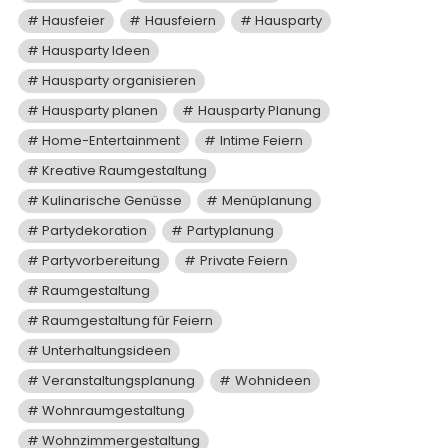
Hausfeier
Hausfeiern
Hausparty
Hausparty Ideen
Hausparty organisieren
Hausparty planen
Hausparty Planung
Home-Entertainment
Intime Feiern
Kreative Raumgestaltung
Kulinarische Genüsse
Menüplanung
Partydekoration
Partyplanung
Partyvorbereitung
Private Feiern
Raumgestaltung
Raumgestaltung für Feiern
Unterhaltungsideen
Veranstaltungsplanung
Wohnideen
Wohnraumgestaltung
Wohnzimmergestaltung