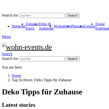
Search for:
Search
Zuhause
Deko &
Home
Startseite
Wohnideen
Planung
Genuss
feiern
Ambiente
Entertai
Menu
Search
Search for:
Search
You are here:
Home
Tag Archives: Deko Tipps für Zuhause
Deko Tipps für Zuhause
Latest stories