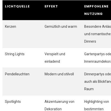
LICHTQUELLE
EFFEKT
EMPFOHLENE
NUTZUNG
Kerzen
Gemütlich und warm
Besondere Anlä
und romantische
Dinners
String Lights
Verspielt und
Gartenpartys od
einladend
Innenraumdekor
Pendelleuchten
Modern und stilvoll
Dinnerpartys ode
auch als Blickfan
Raum
Spotlights
Akzentuierung von
Highlighting von
Dekoration
bestimmten