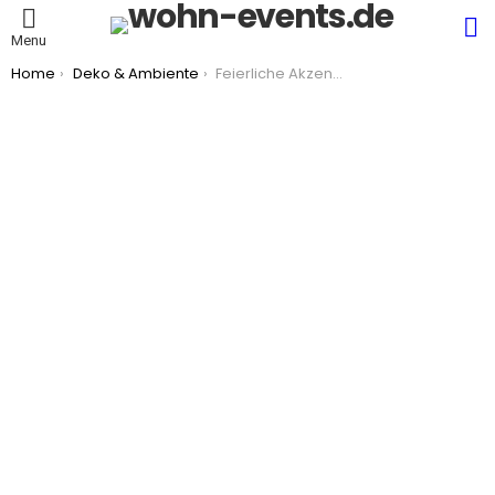
S
Menu
You are here:
Home
Deko & Ambiente
Feierliche Akzente setzen mit vorhandenen Wohnaccessoires