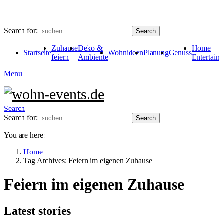
Search for:
Search
Zuhause
Deko &
Home
Startseite
Wohnideen
Planung
Genuss
feiern
Ambiente
Entertai
Menu
Search
Search for:
Search
You are here:
Home
Tag Archives: Feiern im eigenen Zuhause
Feiern im eigenen Zuhause
Latest stories