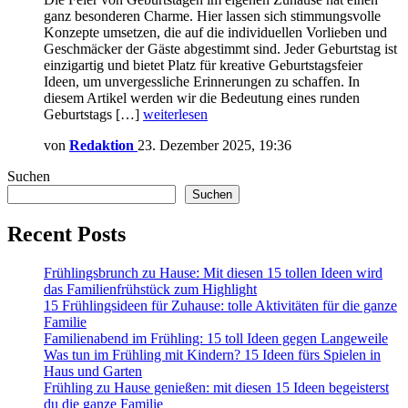
ganz besonderen Charme. Hier lassen sich stimmungsvolle
Konzepte umsetzen, die auf die individuellen Vorlieben und
Geschmäcker der Gäste abgestimmt sind. Jeder Geburtstag ist
einzigartig und bietet Platz für kreative Geburtstagsfeier
Ideen, um unvergessliche Erinnerungen zu schaffen. In
diesem Artikel werden wir die Bedeutung eines runden
Geburtstags […]
weiterlesen
von
Redaktion
23. Dezember 2025, 19:36
Suchen
Suchen
Recent Posts
Frühlingsbrunch zu Hause: Mit diesen 15 tollen Ideen wird
das Familienfrühstück zum Highlight
15 Frühlingsideen für Zuhause: tolle Aktivitäten für die ganze
Familie
Familienabend im Frühling: 15 toll Ideen gegen Langeweile
Was tun im Frühling mit Kindern? 15 Ideen fürs Spielen in
Haus und Garten
Frühling zu Hause genießen: mit diesen 15 Ideen begeisterst
du die ganze Familie