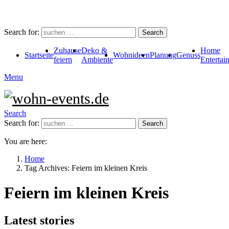
Search for:
Search
Zuhause
Deko &
Home
Startseite
Wohnideen
Planung
Genuss
feiern
Ambiente
Entertai
Menu
Search
Search for:
Search
You are here:
Home
Tag Archives: Feiern im kleinen Kreis
Feiern im kleinen Kreis
Latest stories