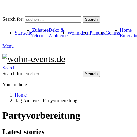
Search for:
Search
Zuhause
Deko &
Home
Startseite
Wohnideen
Planung
Genuss
feiern
Ambiente
Entertai
Menu
Search
Search for:
Search
You are here:
Home
Tag Archives: Partyvorbereitung
Partyvorbereitung
Latest stories