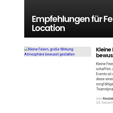
Empfehlungen für Fe
Location
Kleine
MORE
STORIES
bewuss
Kleine Fei
schaffen, 
Events ist
diese eine
sorgfältig
Teamdynam
von
Redak
23. Dezem