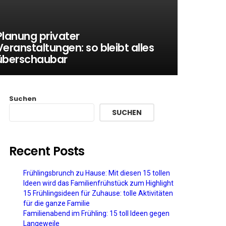
Planung privater
Veranstaltungen: so bleibt alles
überschaubar
Suchen
SUCHEN
Recent Posts
Frühlingsbrunch zu Hause: Mit diesen 15 tollen
Ideen wird das Familienfrühstück zum Highlight
15 Frühlingsideen für Zuhause: tolle Aktivitäten
für die ganze Familie
Familienabend im Frühling: 15 toll Ideen gegen
Langeweile