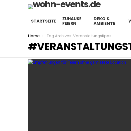
ZUHAUSE
DEKO &
STARTSEITE
FEIERN
AMBIENTE
You are here:
Home
Tag Archives: Veranstaltungstipps
VERANSTALTUNGST
LATEST
STORIES