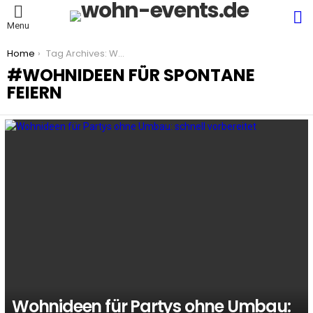
S
Menu
You are here:
Home
Tag Archives: Wohnideen für spontane Feiern
WOHNIDEEN FÜR SPONTANE
FEIERN
LATEST
STORIES
Wohnideen für Partys ohne Umbau: