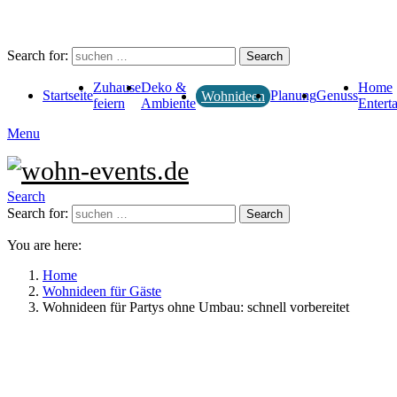
Search for:
Search
Zuhause
Deko &
Home
Startseite
Planung
Genuss
Wohnideen
feiern
Ambiente
Entert
Menu
Search
Search for:
Search
You are here:
Home
Wohnideen für Gäste
Wohnideen für Partys ohne Umbau: schnell vorbereitet