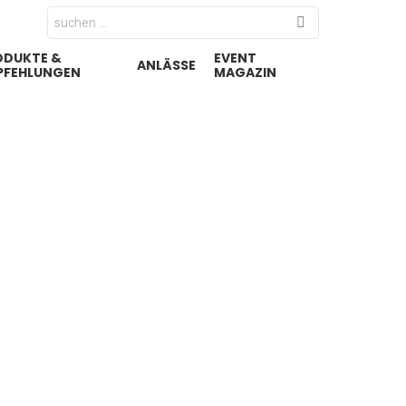
Search
for:
ODUKTE &
EVENT
ANLÄSSE
PFEHLUNGEN
MAGAZIN