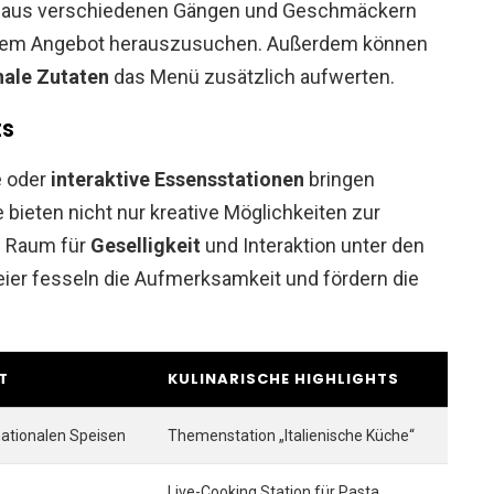
n aus verschiedenen Gängen und Geschmäckern
s dem Angebot herauszusuchen. Außerdem können
nale Zutaten
das Menü zusätzlich aufwerten.
ts
 oder
interaktive Essensstationen
bringen
e bieten nicht nur kreative Möglichkeiten zur
h Raum für
Geselligkeit
und Interaktion unter den
ier fesseln die Aufmerksamkeit und fördern die
T
KULINARISCHE HIGHLIGHTS
nationalen Speisen
Themenstation „Italienische Küche“
Live-Cooking Station für Pasta