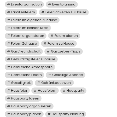
Eventorganisation
Eventplanung
Familienfeiern
Feierlichkeiten zu Hause
Feiern im eigenen Zuhause
Feiern im kleinen Kreis
Feiern organisieren
Feiern planen
Feiern Zuhause
Feiern zu Hause
Gastfreundschaft
Gastgeber-Tipps
Geburtstagsfeier zuhause
Gemütliche Atmosphäre
Gemütliche Feiern
Gesellige Abende
Geselligkeit
Getränkeauswahl
Hausfeier
Hausfeiern
Hausparty
Hausparty Ideen
Hausparty organisieren
Hausparty planen
Hausparty Planung