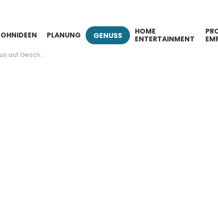
HOME
PR
OHNIDEEN
PLANUNG
GENUSS
ENTERTAINMENT
EM
ack und Geselligkeit