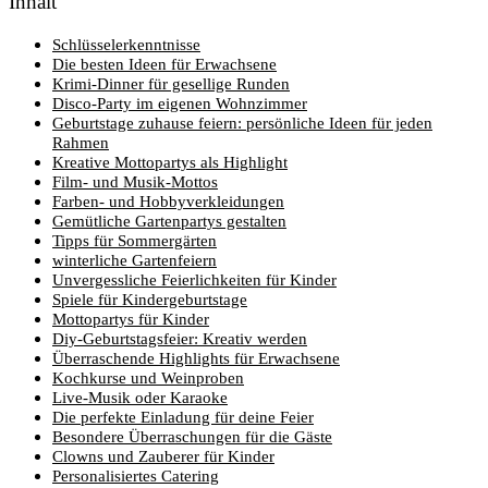
Inhalt
Schlüsselerkenntnisse
Die besten Ideen für Erwachsene
Krimi-Dinner für gesellige Runden
Disco-Party im eigenen Wohnzimmer
Geburtstage zuhause feiern: persönliche Ideen für jeden
Rahmen
Kreative Mottopartys als Highlight
Film- und Musik-Mottos
Farben- und Hobbyverkleidungen
Gemütliche Gartenpartys gestalten
Tipps für Sommergärten
winterliche Gartenfeiern
Unvergessliche Feierlichkeiten für Kinder
Spiele für Kindergeburtstage
Mottopartys für Kinder
Diy-Geburtstagsfeier: Kreativ werden
Überraschende Highlights für Erwachsene
Kochkurse und Weinproben
Live-Musik oder Karaoke
Die perfekte Einladung für deine Feier
Besondere Überraschungen für die Gäste
Clowns und Zauberer für Kinder
Personalisiertes Catering