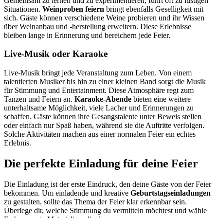
Gemeinsam zu lernen und zu experimentieren, führt oft zu lustigen
Situationen.
Weinproben feiern
bringt ebenfalls Geselligkeit mit
sich. Gäste können verschiedene Weine probieren und ihr Wissen
über Weinanbau und -herstellung erweitern. Diese Erlebnisse
bleiben lange in Erinnerung und bereichern jede Feier.
Live-Musik oder Karaoke
Live-Musik bringt jede Veranstaltung zum Leben. Von einem
talentierten Musiker bis hin zu einer kleinen Band sorgt die Musik
für Stimmung und Entertainment. Diese Atmosphäre regt zum
Tanzen und Feiern an.
Karaoke-Abende
bieten eine weitere
unterhaltsame Möglichkeit, viele Lacher und Erinnerungen zu
schaffen. Gäste können ihre Gesangstalente unter Beweis stellen
oder einfach nur Spaß haben, während sie die Auftritte verfolgen.
Solche Aktivitäten machen aus einer normalen Feier ein echtes
Erlebnis.
Die perfekte Einladung für deine Feier
Die Einladung ist der erste Eindruck, den deine Gäste von der Feier
bekommen. Um einladende und kreative
Geburtstagseinladungen
zu gestalten, sollte das Thema der Feier klar erkennbar sein.
Überlege dir, welche Stimmung du vermitteln möchtest und wähle