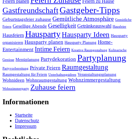
Feiern Zuhause
Feiern planen
Feiern zu Hause
Gastgeber-Tipps
Gastfreundschaft
Gemütliche Atmosphäre
Geburtstagsfeier zuhause
Gemütliche
Geselligkeit
Getränkeauswahl
Gesellige Abende
Feiern
Hausfeier
Hausparty
Hausparty Ideen
Hausfeiern
Hausparty
Hausparty planen
Home-
organisieren
Hausparty Planung
Intime Feiern
Entertainment
Kreative Raumgestaltung
Kulinarische
Partyplanung
Partydekoration
Menüplanung
Genüsse
Raumgestaltung
Private Feiern
Partyvorbereitung
Raumgestaltung für Feiern
Veranstaltungsplanung
Unterhaltungsideen
Wohnzimmergestaltung
Wohnideen
Wohnraumgestaltung
Zuhause feiern
Wohnzimmerparty
Informationen
Startseite
Datenschutz
Impressum