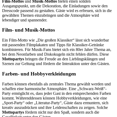
Film-Mottos
und
Musik-Mottos
bieten einen soliden
Ausgangspunkt, um die Dekoration, die Einladungen sowie den
Dresscode passend zu gestalten. Gäste wird es erfreuen, sich in die
gewählten Themen einzubringen und die Atmosphäre wird
lebendiger und spannender.
Film- und Musik-Mottos
Ein Film-Motto wie „Die großen Klassiker“ lässt sich wunderbar
mit passenden Filmplakaten und Tipps für Klassiker-Getränke
kombinieren. Für Musik-Fans bietet sich ein 80er Jahre Thema an,
bei dem Neonfarben und Diskokugeln nicht fehlen dürfen. Diese
Mottopartys
bringen die Freude an den Lieblingsklängen und
Szenen zur Geltung und fördern die Interaktion unter den Gästen.
Farben- und Hobbyverkleidungen
Farben können ebenfalls als zentrales Thema gewählt werden und
schaffen eine harmonische Atmosphäre. Eine „Schwarz-Weiß“-
Party ermöglicht es, dass jeder Gast in den entsprechenden Farben
kommt. Währenddessen können Hobbyverkleidungen, wie eine
„Sport-Party“ oder „Literatur-Party“, Gäste dazu ermuntern, sich
kreativ auszudrücken und ihre Leidenschaften zu zeigen. Solche
Mottopartys
fördern nicht nur den Spaß, sondern auch die
Geselligkeit unter den Gästen.