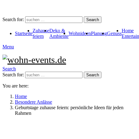
Search for:
Search
Zuhause
Deko &
Home
Startseite
Wohnideen
Planung
Genuss
feiern
Ambiente
Entertai
Menu
Search
Search for:
Search
You are here:
Home
Besondere Anlässe
Geburtstage zuhause feiern: persönliche Ideen für jeden
Rahmen