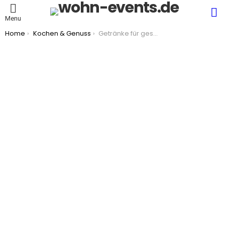
S
Menu
You are here:
Home
Kochen & Genuss
Getränke für gesellige Abende zuhause bewusst auswählen