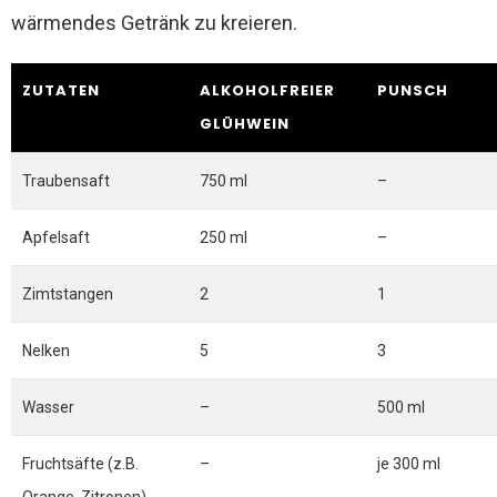
wärmendes Getränk zu kreieren.
ZUTATEN
ALKOHOLFREIER
PUNSCH
GLÜHWEIN
Traubensaft
750 ml
–
Apfelsaft
250 ml
–
Zimtstangen
2
1
Nelken
5
3
Wasser
–
500 ml
Fruchtsäfte (z.B.
–
je 300 ml