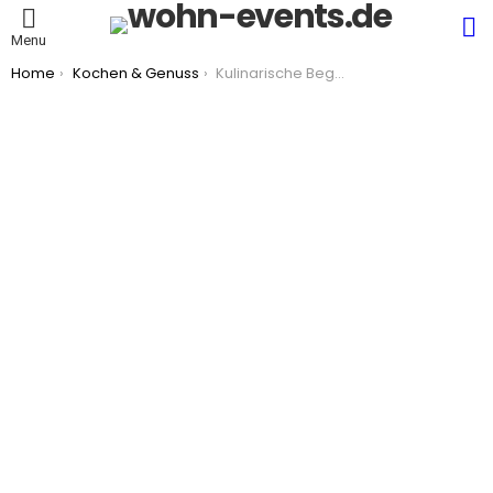
S
Menu
You are here:
Home
Kochen & Genuss
Kulinarische Begleitung für private Veranstaltungen zuhause