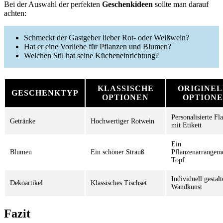
Bei der Auswahl der perfekten
Geschenkideen
sollte man darauf
achten:
Schmeckt der Gastgeber lieber Rot- oder Weißwein?
Hat er eine Vorliebe für Pflanzen und Blumen?
Welchen Stil hat seine Kücheneinrichtung?
KLASSISCHE
ORIGINE
GESCHENKTYP
OPTIONEN
OPTION
Personalisierte Fl
Getränke
Hochwertiger Rotwein
mit Etikett
Ein
Blumen
Ein schöner Strauß
Pflanzenarrangem
Topf
Individuell gestalt
Dekoartikel
Klassisches Tischset
Wandkunst
Fazit