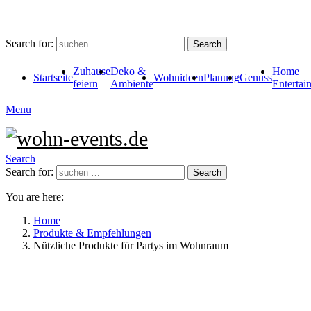
Search for:
Search
Zuhause
Deko &
Home
Startseite
Wohnideen
Planung
Genuss
feiern
Ambiente
Entertai
Menu
Search
Search for:
Search
You are here:
Home
Produkte & Empfehlungen
Nützliche Produkte für Partys im Wohnraum