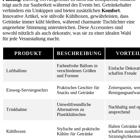
trägt auch zur Sauberkeit während des Events bei. Getränkehalter
verhindern ein Umkippen und bieten zusätzlichen
Komfort
.
Innovative Artikel, wie stilvolle Kühlboxen, gewährleisten, dass
Getränke immer kühl bleiben, während charmante Tischlichter eine
angenehme Stimmung unterstreichen. Diese Accessoires sind
sowohl nützlich als auch dekorativ, was sie zu einer idealen Wahl
für jede Veranstaltung macht.
PRODUKT
BESCHREIBUNG
VORTEI
Farbenfrohe Ballons in
Einfache Dekorat
Luftballons
verschiedenen Größen
schaffen Freude
und Formen
Praktisches Geschirr für
Zeitersparnis, we
Einweg-Serviergeschirr
Snacks und Getränke
Reinigungsaufwa
Umweltfreundliche
Nachhaltig und op
Trinkhalme
Alternativen zu
ansprechend
Plastikhälmchen
Halten Getränke 
Stylische und praktische
Kühlboxen
schaffen zusätzlic
Kühler für Getränke
Sitzmöglichkeite