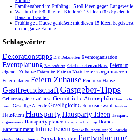
Familie
Familienabend im Frühling: 15 toll Ideen gegen Langeweile
Was tun im Frühling mit Kindern? 15 Ideen fürs Spielen in
Haus und Garten
Frühling zu Hause genießen: mit diesen 15 Ideen begeisterst
du die ganze Familie
Schlagwörter
Dekorationstipps
Eventorganisation
DIY Dekoration
Eventplanung
Feiern im
Feierlichkeiten zu Hause
Familienfeiern
Feiern organisieren
eigenen Zuhause
Feiern im kleinen Kreis
Feiern Zuhause
Feiern planen
Feiern zu Hause
Gastgeber-Tipps
Gastfreundschaft
Gemütliche Atmosphäre
Geburtstagsfeier zuhause
Gemütliche
Geselligkeit
Getränkeauswahl
Gesellige Abende
Feiern
Hausfeier
Hausparty
Hausparty Ideen
Hausfeiern
Hausparty
Hausparty planen
Home-
organisieren
Hausparty Planung
Intime Feiern
Entertainment
Kreative Raumgestaltung
Kulinarische
Partyplanung
Partydekoration
Menüplanung
Genüsse