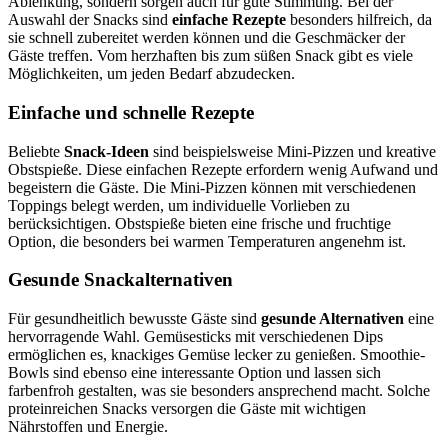
Ablenkung, sondern sorgen auch für gute Stimmung. Bei der
Auswahl der Snacks sind
einfache Rezepte
besonders hilfreich, da
sie schnell zubereitet werden können und die Geschmäcker der
Gäste treffen. Vom herzhaften bis zum süßen Snack gibt es viele
Möglichkeiten, um jeden Bedarf abzudecken.
Einfache und schnelle Rezepte
Beliebte
Snack-Ideen
sind beispielsweise Mini-Pizzen und kreative
Obstspieße. Diese einfachen Rezepte erfordern wenig Aufwand und
begeistern die Gäste. Die Mini-Pizzen können mit verschiedenen
Toppings belegt werden, um individuelle Vorlieben zu
berücksichtigen. Obstspieße bieten eine frische und fruchtige
Option, die besonders bei warmen Temperaturen angenehm ist.
Gesunde Snackalternativen
Für gesundheitlich bewusste Gäste sind
gesunde Alternativen
eine
hervorragende Wahl. Gemüsesticks mit verschiedenen Dips
ermöglichen es, knackiges Gemüse lecker zu genießen. Smoothie-
Bowls sind ebenso eine interessante Option und lassen sich
farbenfroh gestalten, was sie besonders ansprechend macht. Solche
proteinreichen Snacks versorgen die Gäste mit wichtigen
Nährstoffen und Energie.