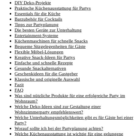
DIY Deko-Projekte
Praktische Küchenausstattung für Partys
Essentials für die Küche
Barzubehör für Cocktails
Tipps zur Partyplanung
Die besten Geräte zur Unterhaltung
Entertainment-Systeme
Küchenmaschinen für schnelle Snacks
Bequeme Sitzgelegenheiten für Gäste
Flexible Möbel-Lösungen
Kreative Snack-Ideen für Partys
Einfache und schnelle Rezepte
Gesunde Snackalternativen
Geschenkideen für die Gastgeber
Klassische und originelle Auswahl
Fazit
FAQ
Was sind nützliche Produkte für eine erfolgreiche Party im
Wohnraum?
Welche Deko-Ideen sind zur Gestaltung einer
Wohnzimmerparty empfehlenswert?
Welche Unterhaltungsmöglichkeiten gibt es für Gäste bei einer
Party?
Worauf sollte ich bei der Partyplanung achten?
Welche Küchenausstattung ist wichtig für eine gelungene