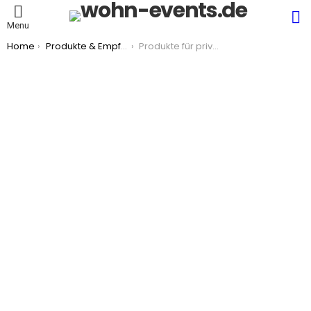
S
Menu
You are here:
Home
Produkte & Empfehlungen
Produkte für private Events im Wohnzimmer