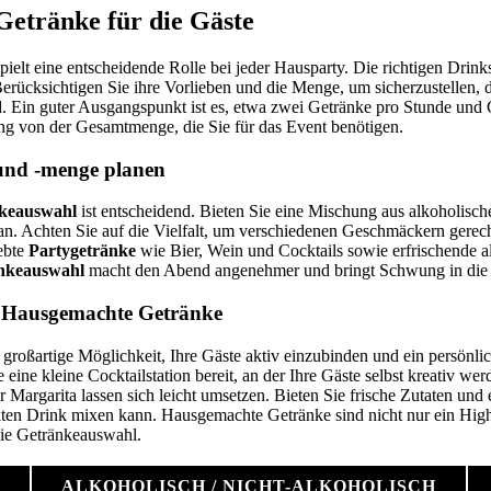
Getränke für die Gäste
pielt eine entscheidende Rolle bei jeder Hausparty. Die richtigen Drinks
erücksichtigen Sie ihre Vorlieben und die Menge, um sicherzustellen, 
. Ein guter Ausgangspunkt ist es, etwa zwei Getränke pro Stunde und 
ung von der Gesamtmenge, die Sie für das Event benötigen.
und -menge planen
keauswahl
ist entscheidend. Bieten Sie eine Mischung aus alkoholisch
an. Achten Sie auf die Vielfalt, um verschiedenen Geschmäckern gerec
ebte
Partygetränke
wie Bier, Wein und Cocktails sowie erfrischende a
nkeauswahl
macht den Abend angenehmer und bringt Schwung in die
 Hausgemachte Getränke
 großartige Möglichkeit, Ihre Gäste aktiv einzubinden und ein persönli
 eine kleine Cocktailstation bereit, an der Ihre Gäste selbst kreativ we
 Margarita lassen sich leicht umsetzen. Bieten Sie frische Zutaten und
kten Drink mixen kann. Hausgemachte Getränke sind nicht nur ein Highl
die Getränkeauswahl.
ALKOHOLISCH / NICHT-ALKOHOLISCH