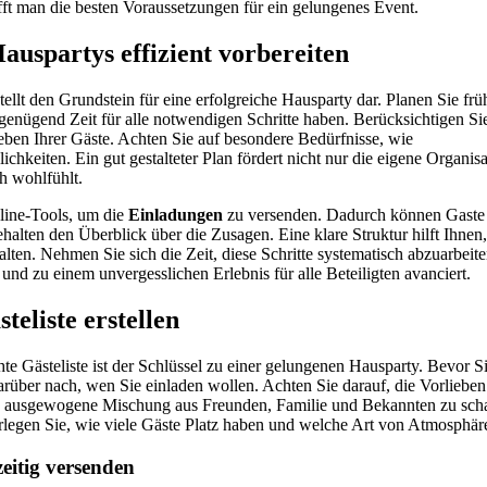
ft man die besten Voraussetzungen für ein gelungenes Event.
Hauspartys effizient vorbereiten
tellt den Grundstein für eine erfolgreiche Hausparty dar. Planen Sie frü
e genügend Zeit für alle notwendigen Schritte haben. Berücksichtigen S
eben Ihrer Gäste. Achten Sie auf besondere Bedürfnisse, wie
chkeiten. Ein gut gestalteter Plan fördert nicht nur die eigene Organis
ch wohlfühlt.
nline-Tools, um die
Einladungen
zu versenden. Dadurch können Gaste 
alten den Überblick über die Zusagen. Eine klare Struktur hilft Ihnen,
alten. Nehmen Sie sich die Zeit, diese Schritte systematisch abzuarbeit
d und zu einem unvergesslichen Erlebnis für alle Beteiligten avanciert.
teliste erstellen
hte Gästeliste ist der Schlüssel zu einer gelungenen Hausparty. Bevor S
rüber nach, wen Sie einladen wollen. Achten Sie darauf, die Vorlieben
e ausgewogene Mischung aus Freunden, Familie und Bekannten zu scha
erlegen Sie, wie viele Gäste Platz haben und welche Art von Atmosphä
eitig versenden