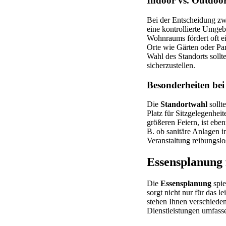
Indoor vs. Outdoor
Bei der Entscheidung zwi
eine kontrollierte Umgeb
Wohnraums fördert oft ei
Orte wie Gärten oder Par
Wahl des Standorts sollt
sicherzustellen.
Besonderheiten bei
Die
Standortwahl
sollt
Platz für Sitzgelegenhei
größeren Feiern, ist eben
B. ob sanitäre Anlagen i
Veranstaltung reibungslos
Essensplanung 
Die
Essensplanung
spie
sorgt nicht nur für das 
stehen Ihnen verschieden
Dienstleistungen umfass