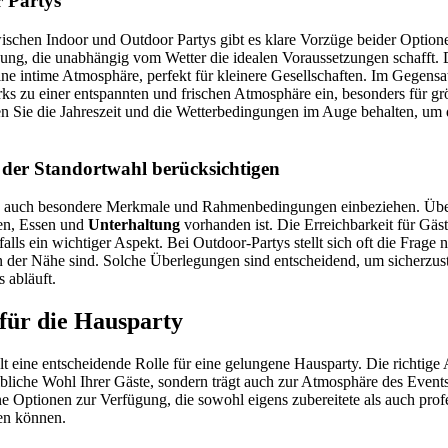
 Partys
schen Indoor und Outdoor Partys gibt es klare Vorzüge beider Optione
ung, die unabhängig vom Wetter die idealen Voraussetzungen schafft. 
ne intime Atmosphäre, perfekt für kleinere Gesellschaften. Im Gegens
ks zu einer entspannten und frischen Atmosphäre ein, besonders für g
en Sie die Jahreszeit und die Wetterbedingungen im Auge behalten, um
 der Standortwahl berücksichtigen
e auch besondere Merkmale und Rahmenbedingungen einbeziehen. Übe
ten, Essen und
Unterhaltung
vorhanden ist. Die Erreichbarkeit für Gäst
falls ein wichtiger Aspekt. Bei Outdoor-Partys stellt sich oft die Frage n
n der Nähe sind. Solche Überlegungen sind entscheidend, um sicherzuste
 abläuft.
für die Hausparty
lt eine entscheidende Rolle für eine gelungene Hausparty. Die richtig
leibliche Wohl Ihrer Gäste, sondern trägt auch zur Atmosphäre des Event
e Optionen zur Verfügung, die sowohl eigens zubereitete als auch profe
en können.