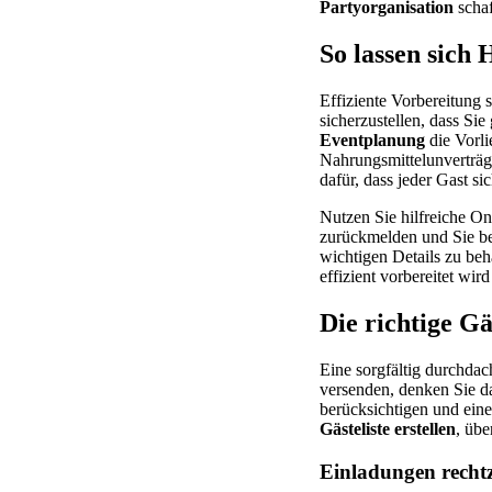
Partyorganisation
schaf
So lassen sich 
Effiziente Vorbereitung s
sicherzustellen, dass Si
Eventplanung
die Vorli
Nahrungsmittelunverträgli
dafür, dass jeder Gast si
Nutzen Sie hilfreiche O
zurückmelden und Sie beh
wichtigen Details zu beh
effizient vorbereitet wir
Die richtige Gäs
Eine sorgfältig durchdac
versenden, denken Sie da
berücksichtigen und ein
Gästeliste erstellen
, üb
Einladungen rechtz