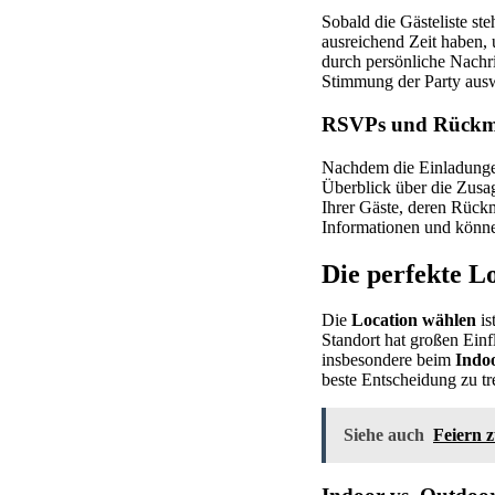
Sobald die Gästeliste ste
ausreichend Zeit haben, 
durch persönliche Nachri
Stimmung der Party aus
RSVPs und Rückme
Nachdem die Einladungen
Überblick über die Zusag
Ihrer Gäste, deren Rückm
Informationen und könne
Die perfekte L
Die
Location wählen
is
Standort hat großen Einf
insbesondere beim
Indo
beste Entscheidung zu tr
Siehe auch
Feiern z