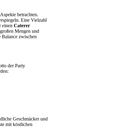
 Aspekte betrachten.
rspiegeln. Eine Vielzahl
ür einen
Caterer
in großen Mengen und
ie Balance zwischen
tto der Party
rden:
iedliche Geschmäcker und
te mit köstlichen