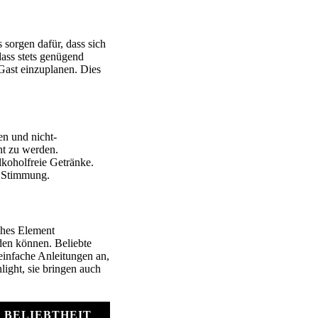
 sorgen dafür, dass sich
dass stets genügend
Gast einzuplanen. Dies
en und nicht-
ht zu werden.
lkoholfreie Getränke.
 Stimmung.
ches Element
rden können. Beliebte
 einfache Anleitungen an,
ight, sie bringen auch
BELIEBTHEIT