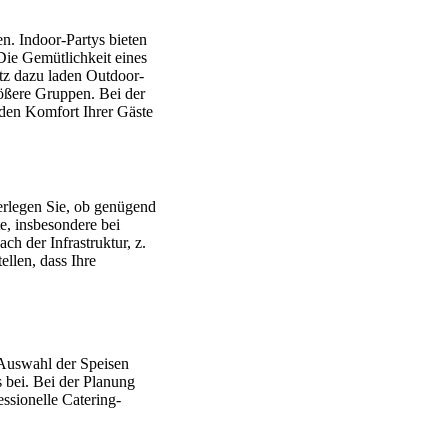
n. Indoor-Partys bieten
Die Gemütlichkeit eines
atz dazu laden Outdoor-
rößere Gruppen. Bei der
 den Komfort Ihrer Gäste
rlegen Sie, ob genügend
e, insbesondere bei
ach der Infrastruktur, z.
llen, dass Ihre
e Auswahl der Speisen
s bei. Bei der Planung
ssionelle Catering-